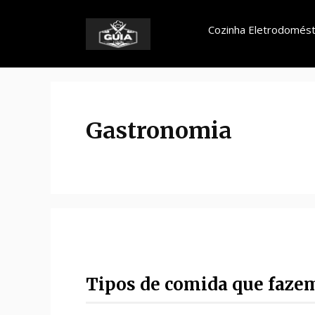
Pular
para
Cozinha Eletrodomést
o
conteúdo
Gastronomia
Tipos de comida que faze