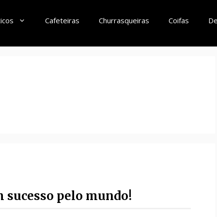
icos
Cafeteiras
Churrasqueiras
Coifas
De
m sucesso pelo mundo!