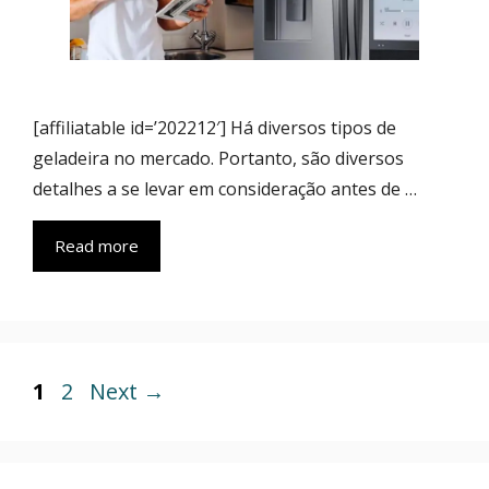
[affiliatable id=’202212′] Há diversos tipos de
geladeira no mercado. Portanto, são diversos
detalhes a se levar em consideração antes de …
Read more
Page
Page
1
2
Next
→