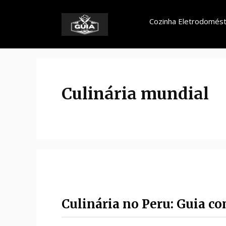
Pular
para
Cozinha Eletrodomést
o
conteúdo
Culinária mundial
Culinária no Peru: Guia c