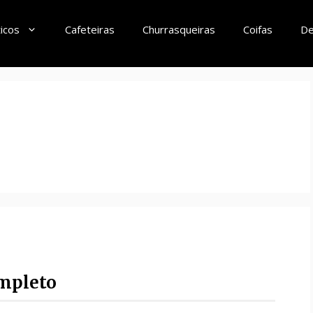
icos
Cafeteiras
Churrasqueiras
Coifas
De
ompleto