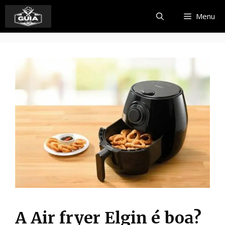
Pular
Menu
para
o
conteúdo
A Air fryer Elgin é boa?