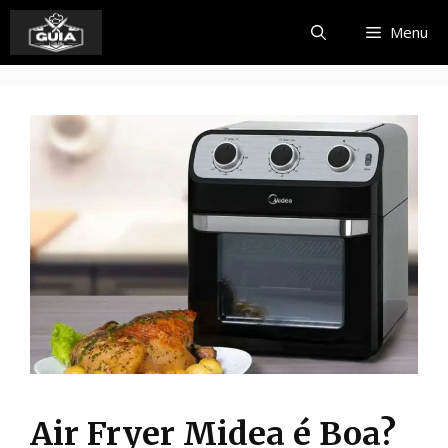
Pular
Menu
para
o
conteúdo
Air Fryer Midea é Boa?