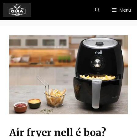
Pular
Menu
para
o
conteúdo
Air fryer nell é boa?