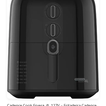
Cadence Cook Fryer+ 4L 127V – Fritadeira Cadence