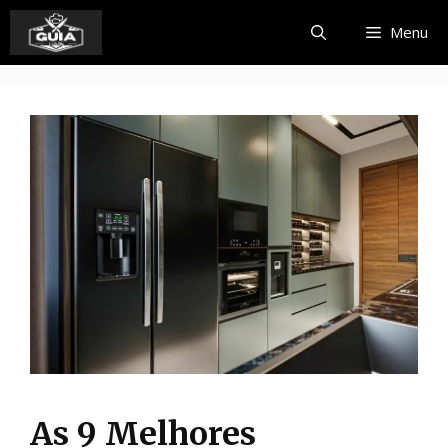
Pular
Menu
para
o
conteúdo
As 9 Melhores