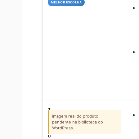
MELHOR ESCOLHA
T
r
Imagem real do produto
pendente na biblioteca do
a
WordPress.
m
o