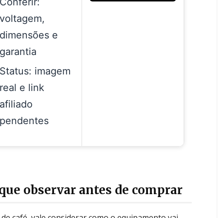
Conferir:
voltagem,
dimensões e
garantia
Status: imagem
real e link
afiliado
pendentes
que observar antes de comprar
de café, vale considerar como o equipamento vai