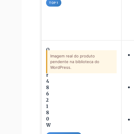
TOP 1
O
s
Imagem real do produto
pendente na biblioteca do
t
WordPress.
e
r
4
8
6
2
1
8
0
W