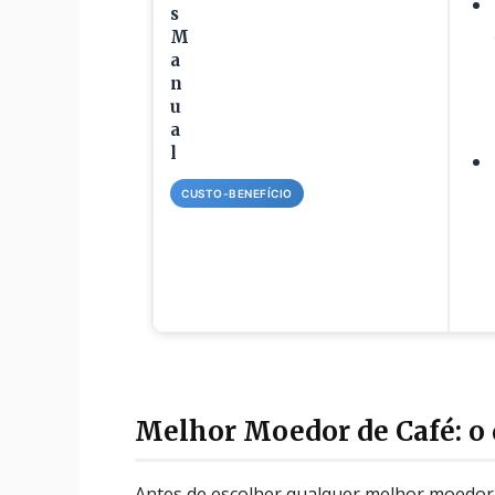
s
M
a
n
u
a
l
CUSTO-BENEFÍCIO
Melhor Moedor de Café: o 
Antes de escolher qualquer melhor moedor 