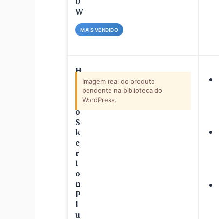
0
W
MAIS VENDIDO
H
a
Imagem real do produto
pendente na biblioteca do
r
WordPress.
i
o
S
k
e
r
t
o
n
P
l
u